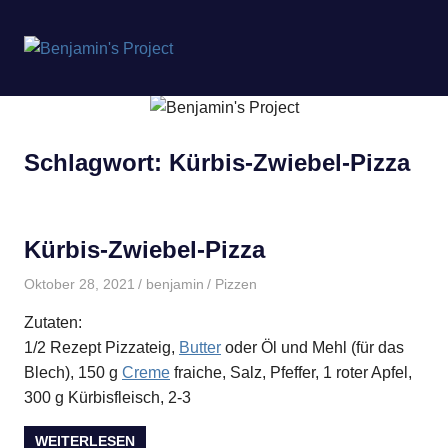
Benjamin's
MENÜ
Project
Zum
Inhalt
springen
Schlagwort:
Kürbis-Zwiebel-Pizza
Kürbis-Zwiebel-Pizza
Oktober 28, 2021
benjamin
Pizzen
Zutaten:
1/2 Rezept Pizzateig,
Butter
oder Öl und Mehl (für das
Blech), 150 g
Creme
fraiche, Salz, Pfeffer, 1 roter Apfel,
300 g Kürbisfleisch, 2-3
WEITERLESEN