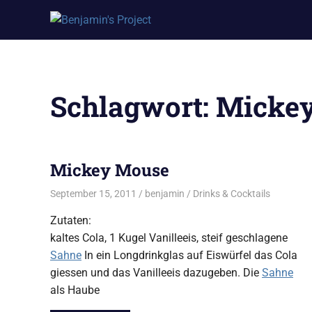
Benjamin's
Zum
Project
Inhalt
springen
Schlagwort:
Micke
Mickey Mouse
September 15, 2011
benjamin
Drinks & Cocktails
Zutaten:
kaltes Cola, 1 Kugel Vanilleeis, steif geschlagene
Sahne
In ein Longdrinkglas auf Eiswürfel das Cola
giessen und das Vanilleeis dazugeben. Die
Sahne
als Haube