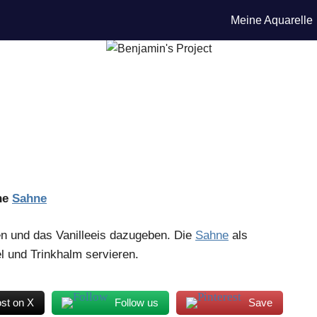
Meine Aquarelle
ene
Sahne
en und das Vanilleeis dazugeben. Die
Sahne
als
el und Trinkhalm servieren.
st on X
Follow us
Save