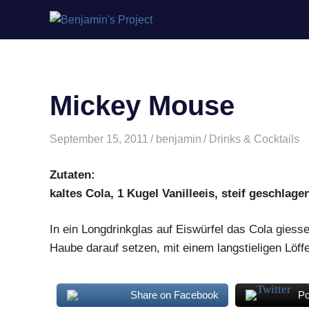
Benjamin's
Zum
Project
Inhalt
springen
Mickey Mouse
September 15, 2011
benjamin
Drinks & Cocktails
Zutaten:
kaltes Cola, 1 Kugel Vanilleeis, steif geschlag
In ein Longdrinkglas auf Eiswürfel das Cola giess
Haube darauf setzen, mit einem langstieligen Löff
Share on Facebook
Po