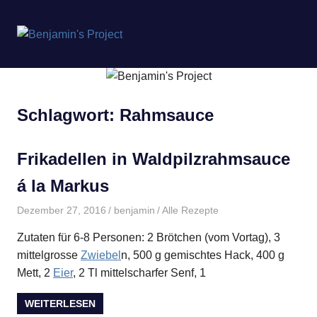
Benjamin's
MENÜ
Project
Zum
Inhalt
springen
Schlagwort:
Rahmsauce
Frikadellen in Waldpilzrahmsauce
á la Markus
Dezember 27, 2016
benjamin
Alle Rezepte
Zutaten für 6-8 Personen: 2 Brötchen (vom Vortag), 3
mittelgrosse
Zwiebel
n, 500 g gemischtes Hack, 400 g
Mett, 2
Eier
, 2 Tl mittelscharfer Senf, 1
WEITERLESEN