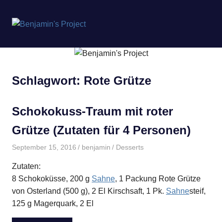
Benjamin's
MENÜ
Project
Zum
Inhalt
springen
Schlagwort:
Rote Grütze
Schokokuss-Traum mit roter
Grütze (Zutaten für 4 Personen)
September 15, 2016
benjamin
Desserts
Zutaten:
8 Schokoküsse, 200 g
Sahne
, 1 Packung Rote Grütze
von Osterland (500 g), 2 El Kirschsaft, 1 Pk.
Sahne
steif,
125 g Magerquark, 2 El