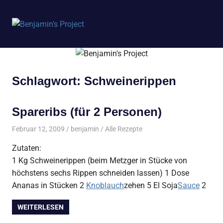
Benjamin's
MENÜ
Project
Zum
Inhalt
springen
Schlagwort:
Schweinerippen
Spareribs (für 2 Personen)
Februar 12, 2009
benjamin
Alle Rezepte
Zutaten:
1 Kg Schweinerippen (beim Metzger in Stücke von
höchstens sechs Rippen schneiden lassen) 1 Dose
Ananas in Stücken 2
Knoblauch
zehen 5 El Soja
Sauce
2
WEITERLESEN