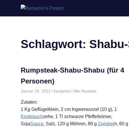
Benjamin's
Zum
Project
Inhalt
springen
Schlagwort:
Shabu
Rumpsteak-Shabu-Shabu (für 4
Personen)
Januar 18, 2012
benjamin
Alle Rezepte
Zutaten:
1 Kg Geflügelklein, 2 cm Ingwerwurzel (10 g), 1
Knoblauch
zehe, 1 Tl schwarze Pfefferkörner,
Soja
Sauce
, Salz, 120 g Möhren, 80 g
Zwiebel
n, 60 g