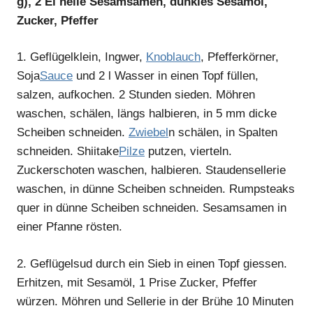
g), 2 El helle Sesamsamen, dunkles Sesamöl,
Zucker, Pfeffer
1.
Geflügelklein, Ingwer,
Knoblauch
, Pfefferkörner,
Soja
Sauce
und 2 l Wasser in einen Topf füllen,
salzen, aufkochen. 2 Stunden sieden. Möhren
waschen, schälen, längs halbieren, in 5 mm dicke
Scheiben schneiden.
Zwiebel
n schälen, in Spalten
schneiden. Shiitake
Pilze
putzen, vierteln.
Zuckerschoten waschen, halbieren. Staudensellerie
waschen, in dünne Scheiben schneiden. Rumpsteaks
quer in dünne Scheiben schneiden. Sesamsamen in
einer Pfanne rösten.
2.
Geflügelsud durch ein Sieb in einen Topf giessen.
Erhitzen, mit Sesamöl, 1 Prise Zucker, Pfeffer
würzen. Möhren und Sellerie in der Brühe 10 Minuten