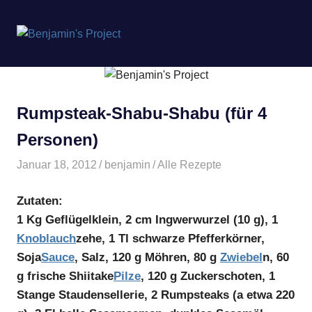
Benjamin's
MENÜ
Project
Zum
Inhalt
springen
Rumpsteak-Shabu-Shabu (für 4
Personen)
Januar 18, 2012
benjamin
Alle Rezepte
Zutaten:
1 Kg Geflügelklein, 2 cm Ingwerwurzel (10 g), 1
Knoblauch
zehe, 1 Tl schwarze Pfefferkörner,
Soja
Sauce
, Salz, 120 g Möhren, 80 g
Zwiebel
n, 60
g frische Shiitake
Pilze
, 120 g Zuckerschoten, 1
Stange Staudensellerie, 2 Rumpsteaks (a etwa 220