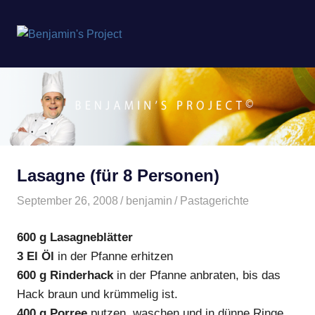
Benjamin's
MENÜ
Project
Zum
Inhalt
springen
Lasagne (für 8 Personen)
September 26, 2008
benjamin
Pastagerichte
600 g Lasagneblätter
3 El Öl
in der Pfanne erhitzen
600 g Rinderhack
in der Pfanne anbraten, bis das
Hack braun und krümmelig ist.
400 g Porree
putzen, waschen und in dünne Ringe