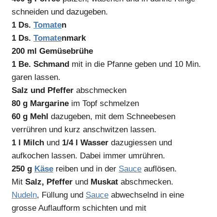
schneiden und dazugeben.
1 Ds.
Tomate
n
1 Ds.
Tomate
nmark
200 ml Gemüsebrühe
1 Be. Schmand
mit in die Pfanne geben und 10 Min.
garen lassen.
Salz und Pfeffer
abschmecken
80 g Margarine
im Topf schmelzen
60 g Mehl
dazugeben, mit dem Schneebesen
verrühren und kurz anschwitzen lassen.
1 l Milch
und
1/4 l Wasser
dazugiessen und
aufkochen lassen. Dabei immer umrühren.
250 g
Käse
reiben und in der
Sauce
auflösen.
Mit
Salz, Pfeffer
und
Muskat
abschmecken.
Nudeln
, Füllung und
Sauce
abwechselnd in eine
grosse Auflaufform schichten und mit