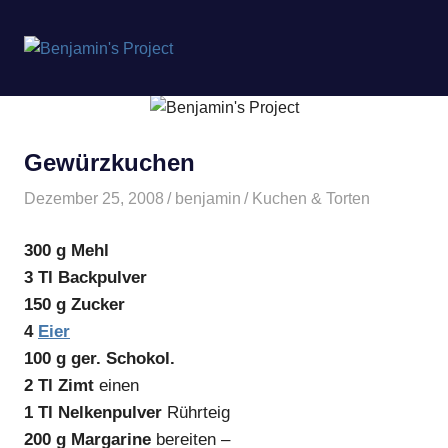
Benjamin's
MENÜ
Project
Zum
Inhalt
springen
Gewürzkuchen
Dezember 25, 2008
benjamin
Kuchen & Torten
300 g Mehl
3 Tl Backpulver
150 g Zucker
4
Eier
100 g ger. Schokol.
2 Tl Zimt
einen
1 Tl Nelkenpulver
Rührteig
200 g Margarine
bereiten –