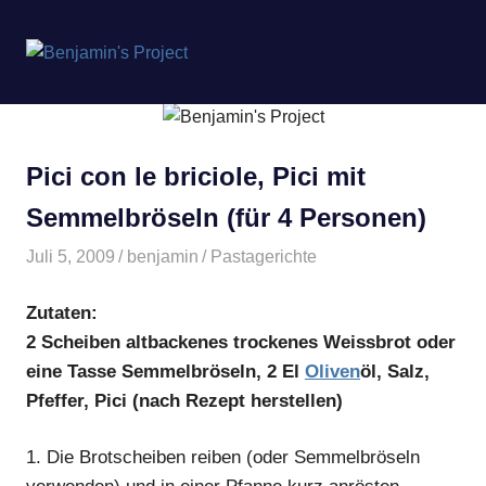
Benjamin's
MENÜ
Project
Zum
Inhalt
springen
Pici con le briciole, Pici mit
Semmelbröseln (für 4 Personen)
Juli 5, 2009
benjamin
Pastagerichte
Zutaten:
2 Scheiben altbackenes trockenes Weissbrot oder
eine Tasse Semmelbröseln, 2 El
Oliven
öl, Salz,
Pfeffer, Pici (nach Rezept herstellen)
1.
Die Brotscheiben reiben (oder Semmelbröseln