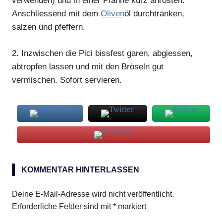
verwenden) und in einer Pfanne kurz anrösten.
Anschliessend mit dem
Oliven
öl durchtränken,
salzen und pfeffern.
2.
Inzwischen die Pici bissfest garen, abgiessen,
abtropfen lassen und mit den Bröseln gut
vermischen. Sofort servieren.
Pici mit
Semmelbröseln
KOMMENTAR HINTERLASSEN
Deine E-Mail-Adresse wird nicht veröffentlicht.
Erforderliche Felder sind mit
*
markiert