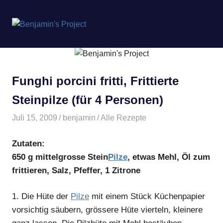
Benjamin's
MENÜ
Project
Zum
Inhalt
springen
Funghi porcini fritti, Frittierte
Steinpilze (für 4 Personen)
Juli 15, 2009
benjamin
Alle Rezepte
Zutaten:
650 g mittelgrosse Stein
Pilze
, etwas Mehl, Öl zum
frittieren, Salz, Pfeffer, 1 Zitrone
1.
Die Hüte der
Pilze
mit einem Stück Küchenpapier
vorsichtig säubern, grössere Hüte vierteln, kleinere