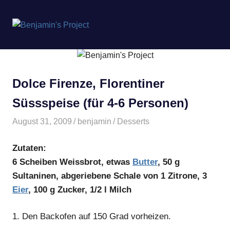
Benjamin's
MENÜ
Project
Zum
Inhalt
springen
Dolce Firenze, Florentiner
Süssspeise (für 4-6 Personen)
August 31, 2009
benjamin
Desserts
Zutaten:
6 Scheiben Weissbrot, etwas
Butter
, 50 g
Sultaninen, abgeriebene Schale von 1 Zitrone, 3
Eier
, 100 g Zucker, 1/2 l Milch
1.
Den Backofen auf 150 Grad vorheizen.