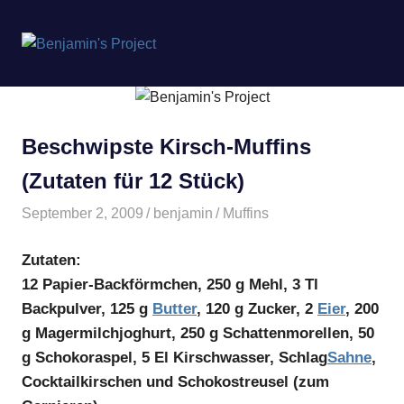
Benjamin's
MENÜ
Project
Zum
Inhalt
springen
Beschwipste Kirsch-Muffins
(Zutaten für 12 Stück)
September 2, 2009
benjamin
Muffins
Zutaten:
12 Papier-Backförmchen, 250 g Mehl, 3 Tl
Backpulver, 125 g
Butter
, 120 g Zucker, 2
Eier
, 200
g Magermilchjoghurt, 250 g Schattenmorellen, 50
g Schokoraspel, 5 El Kirschwasser, Schlag
Sahne
,
Cocktailkirschen und Schokostreusel (zum