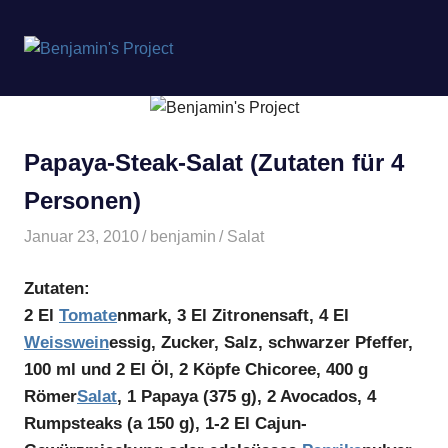
Benjamin's
MENÜ
Project
Zum
Inhalt
springen
Papaya-Steak-Salat (Zutaten für 4
Personen)
Januar 23, 2010
benjamin
Salat
Zutaten:
2 El
Tomate
nmark, 3 El Zitronensaft, 4 El
Weisswein
essig, Zucker, Salz, schwarzer Pfeffer,
100 ml und 2 El Öl, 2 Köpfe Chicoree, 400 g
Römer
Salat
, 1 Papaya (375 g), 2 Avocados, 4
Rumpsteaks (a 150 g), 1-2 El Cajun-