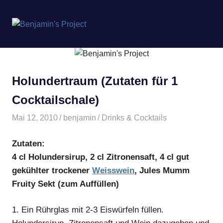
Benjamin's
MENÜ
Project
Zum
Inhalt
springen
Holundertraum (Zutaten für 1
Cocktailschale)
Mai 12, 2010
benjamin
Drinks & Cocktails
Zutaten:
4 cl Holundersirup, 2 cl Zitronensaft, 4 cl gut
gekühlter trockener
Weisswein
, Jules Mumm
Fruity Sekt (zum Auffüllen)
1.
Ein Rührglas mit 2-3 Eiswürfeln füllen.