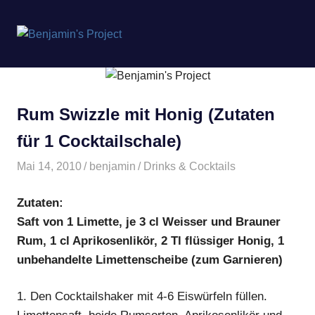
Benjamin's
MENÜ
Project
Zum
Inhalt
springen
Rum Swizzle mit Honig (Zutaten
für 1 Cocktailschale)
Mai 14, 2010
benjamin
Drinks & Cocktails
Zutaten:
Saft von 1 Limette, je 3 cl Weisser und Brauner
Rum, 1 cl Aprikosenlikör, 2 Tl flüssiger Honig, 1
unbehandelte Limettenscheibe (zum Garnieren)
1.
Den Cocktailshaker mit 4-6 Eiswürfeln füllen.