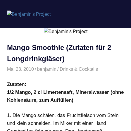
Benjamin's
MENÜ
Project
Zum
Inhalt
springen
Mango Smoothie (Zutaten für 2
Longdrinkgläser)
Mai 23, 2010
benjamin
Drinks & Cocktails
Zutaten:
1/2 Mango, 2 cl Limettensaft, Mineralwasser (ohne
Kohlensäure, zum Auffüllen)
1.
Die Mango schälen, das Fruchtfleisch vom Stein
und klein schneiden. Im Mixer mit einer Hand