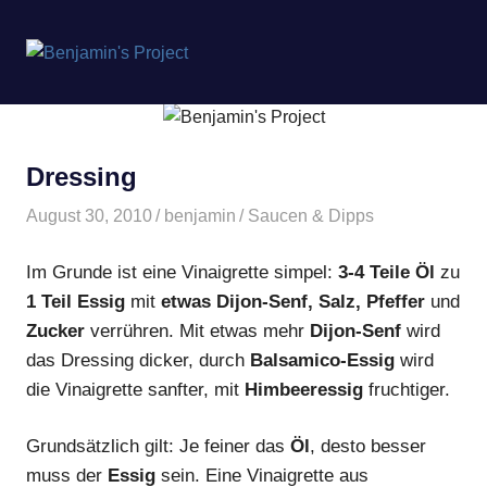
Benjamin's
MENÜ
Project
Zum
Inhalt
springen
Dressing
August 30, 2010
benjamin
Saucen & Dipps
Im Grunde ist eine Vinaigrette simpel:
3-4 Teile Öl
zu
1 Teil Essig
mit
etwas Dijon-Senf, Salz, Pfeffer
und
Zucker
verrühren. Mit etwas mehr
Dijon-Senf
wird
das Dressing dicker, durch
Balsamico-Essig
wird
die Vinaigrette sanfter, mit
Himbeeressig
fruchtiger.
Grundsätzlich gilt: Je feiner das
Öl
, desto besser
muss der
Essig
sein. Eine Vinaigrette aus