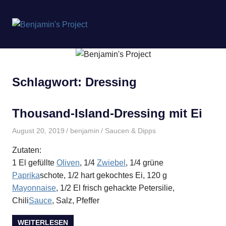
Benjamin's
MENÜ
Project
Zum
Inhalt
springen
Schlagwort:
Dressing
Thousand-Island-Dressing mit Ei
August 20, 2019
benjamin
Saucen & Dipps
Zutaten:
1 El gefüllte
Oliven
, 1/4
Zwiebel
, 1/4 grüne
Paprika
schote, 1/2 hart gekochtes Ei, 120 g
Mayonnaise
, 1/2 El frisch gehackte Petersilie,
Chili
Sauce
, Salz, Pfeffer
WEITERLESEN