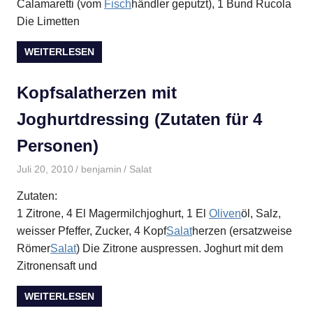
Calamaretti (vom
Fisch
händler geputzt), 1 Bund Rucola
Die Limetten
WEITERLESEN
Kopfsalatherzen mit
Joghurtdressing (Zutaten für 4
Personen)
Juli 20, 2010
benjamin
Salat
Zutaten:
1 Zitrone, 4 El Magermilchjoghurt, 1 El
Oliven
öl, Salz,
weisser Pfeffer, Zucker, 4 Kopf
Salat
herzen (ersatzweise
Römer
Salat
) Die Zitrone auspressen. Joghurt mit dem
Zitronensaft und
WEITERLESEN