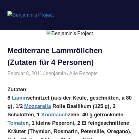
Benjamin's
MENÜ
Project
Zum
Inhalt
springen
Mediterrane Lammröllchen
(Zutaten für 4 Personen)
Februar 8, 2011
benjamin
Alle Rezepte
Zutaten:
8
Lamm
schnitzel (aus der Keule, geschnitten, a 80
g), 1/2
Mozzarella
Rolle Basilikum (125 g), 2
Schalotten, 1
Knoblauch
zehe, 40 g getrocknete
Tomate
n, 1 kleine Peperoni, 2 El feingeschnittene
Kräuter (Thymian, Rosmarin, Petersilie, Oregano),