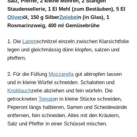
Salz, Pfeffer, 2 kleine Möhren, 2 Stangen
Staudensellerie, 1 El Mehl (zum Bestäuben), 5 El
Oliven
öl, 150 g Silber
Zwiebel
n (in Glas), 1
Rosmarinzweig, 400 ml Gemüsebrühe
1.
Die
Lamm
schnitzel einzeln zwischen Klarsichtfolie
legen und gleichmässig dünn klopfen, salzen und
pfeffern.
2.
Für die Füllung
Mozzarella
gut abtropfen lassen
und in kleine Würfel schneiden. Schalotten und
Knoblauch
zehe abziehen und fein würfeln. Die
getrockneten
Tomate
n in kleine Stücke schneiden,
Peperoni längs halbieren, Samen und Scheidewände
entfernen, fein schneiden. Alles mit den Kräutern,
Salz und Pfeffer in einer Schüssel mischen.