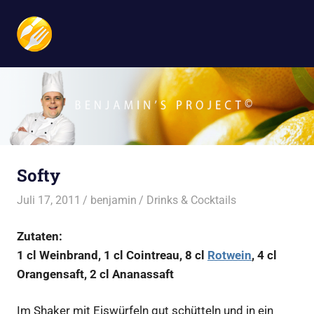
Benjamin's
MENÜ
Project
Zum
Inhalt
springen
Softy
Juli 17, 2011
benjamin
Drinks & Cocktails
Zutaten:
1 cl Weinbrand, 1 cl Cointreau, 8 cl
Rotwein
, 4 cl
Orangensaft, 2 cl Ananassaft
Im Shaker mit Eiswürfeln gut schütteln und in ein