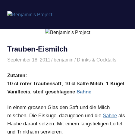
Benjamin's
MENÜ
Project
Zum
Inhalt
springen
Trauben-Eismilch
September 18, 2011
benjamin
Drinks & Cocktails
Zutaten:
10 cl roter Traubensaft, 10 cl kalte Milch, 1 Kugel
Vanilleeis, steif geschlagene
Sahne
In einem grossen Glas den Saft und die Milch
mischen. Die Eiskugel dazugeben und die
Sahne
als
Haube darauf setzen. Mit einem langstieligen Löffel
und Trinkhalm servieren.