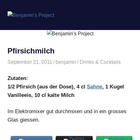
Benjamin's
MENÜ
Project
Zum
Inhalt
springen
Pfirsichmilch
September 21, 2011
benjamin
Drinks & Cocktails
Zutaten:
1/2 Pfirsich (aus der Dose), 4 cl
Sahne
, 1 Kugel
Vanilleeis, 10 cl kalte Milch
Im Elektromixer gut durchmixen und in ein grosses
Glas giessen.