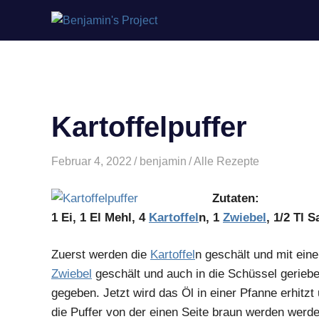
Benjamin's
Zum
Project
Inhalt
springen
Kartoffelpuffer
Februar 4, 2022
benjamin
Alle Rezepte
Zutaten:
1 Ei, 1 El Mehl, 4
Kartoffel
n, 1
Zwiebel
, 1/2 Tl 
Zuerst werden die
Kartoffel
n geschält und mit ein
Zwiebel
geschält und auch in die Schüssel gerieb
gegeben. Jetzt wird das Öl in einer Pfanne erhitzt
die Puffer von der einen Seite braun werden werde