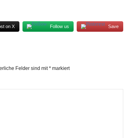
st on X
Follow us
Save
erliche Felder sind mit
*
markiert