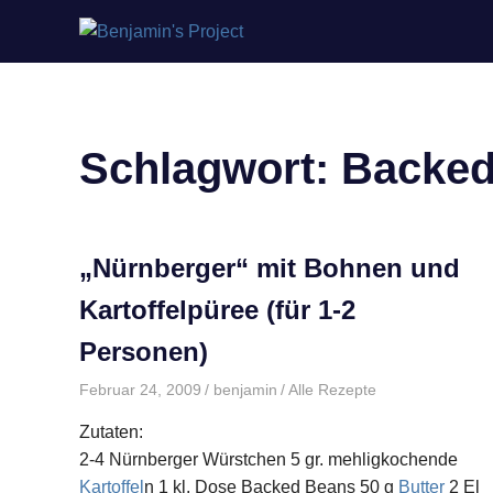
Benjamin's
Zum
Project
Inhalt
springen
Schlagwort:
Backed
„Nürnberger“ mit Bohnen und
Kartoffelpüree (für 1-2
Personen)
Februar 24, 2009
benjamin
Alle Rezepte
Zutaten:
2-4 Nürnberger Würstchen 5 gr. mehligkochende
Kartoffel
n 1 kl. Dose Backed Beans 50 g
Butter
2 El