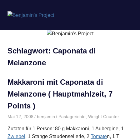
Benjamin's
MENÜ
Project
Zum
Inhalt
springen
Schlagwort:
Caponata di
Melanzone
Makkaroni mit Caponata di
Melanzone ( Hauptmahlzeit, 7
Points )
Mai 12, 2008
benjamin
Pastagerichte
,
Weight Counter
Zutaten für 1 Person: 80 g Makkaroni, 1 Aubergine, 1
Zwiebel
, 1 Stange Staudensellerie, 2
Tomate
n, 1 Tl