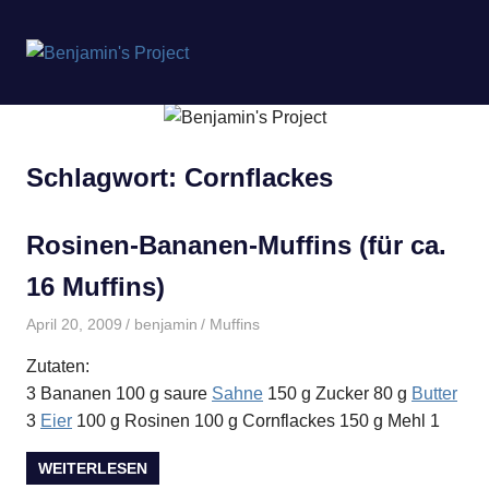
Benjamin's
MENÜ
Project
Zum
Inhalt
springen
Schlagwort:
Cornflackes
Rosinen-Bananen-Muffins (für ca.
16 Muffins)
April 20, 2009
benjamin
Muffins
Zutaten:
3 Bananen 100 g saure
Sahne
150 g Zucker 80 g
Butter
3
Eier
100 g Rosinen 100 g Cornflackes 150 g Mehl 1
WEITERLESEN