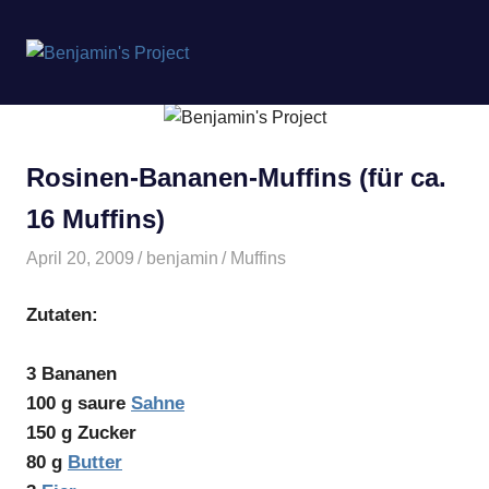
Benjamin's
MENÜ
Project
Zum
Inhalt
springen
Rosinen-Bananen-Muffins (für ca.
16 Muffins)
April 20, 2009
benjamin
Muffins
Zutaten:
3 Bananen
100 g saure
Sahne
150 g Zucker
80 g
Butter