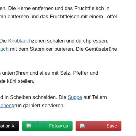
en. Die Kerne entfernen und das Fruchtfleisch in
in entfernen und das Fruchtfleisch mit einem Löffel
 Die
Knoblauch
zehen schälen und durchpressen.
auch
mit dem Stabmixer pürieren. Die Gemüsebrühe
 unterrühren und alles mit Salz, Pfeffer und
de kühl stellen.
d in Scheiben schneiden. Die
Suppe
auf Tellern
schen
grün garniert servieren.
st on X
Follow us
Save