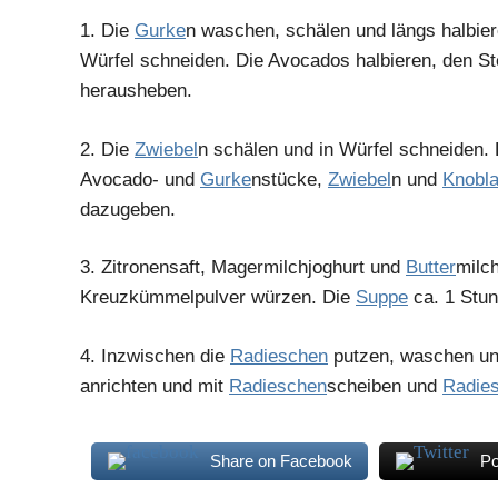
1.
Die
Gurke
n waschen, schälen und längs halbier
Würfel schneiden. Die Avocados halbieren, den Ste
herausheben.
2.
Die
Zwiebel
n schälen und in Würfel schneiden.
Avocado- und
Gurke
nstücke,
Zwiebel
n und
Knobl
dazugeben.
3.
Zitronensaft, Magermilchjoghurt und
Butter
milch
Kreuzkümmelpulver würzen. Die
Suppe
ca. 1 Stun
4.
Inzwischen die
Radieschen
putzen, waschen un
anrichten und mit
Radieschen
scheiben und
Radie
Share on Facebook
Po