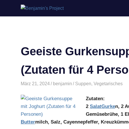
Benjamin's
Zum
Project
Inhalt
springen
Geeiste Gurkensupp
(Zutaten für 4 Pers
März 21, 2024
benjamin
Suppen
,
Vegetarisches
Zutaten:
2
Salat
Gurke
n, 2 
Gemüsebrühe, 1 El 
Butter
milch, Salz, Cayennepfeffer, Kreuzkümm