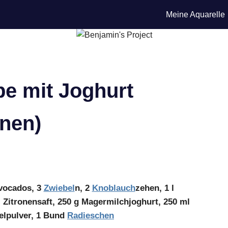
Meine Aquarelle
e mit Joghurt
onen)
Avocados, 3
Zwiebel
n, 2
Knoblauch
zehen, 1 l
Zitronensaft, 250 g Magermilchjoghurt, 250 ml
elpulver, 1 Bund
Radieschen