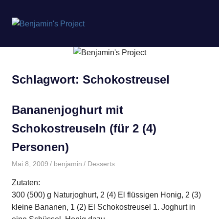
Benjamin's
MENÜ
Project
Zum
Inhalt
springen
Schlagwort:
Schokostreusel
Bananenjoghurt mit
Schokostreuseln (für 2 (4)
Personen)
Mai 8, 2009
benjamin
Desserts
Zutaten:
300 (500) g Naturjoghurt, 2 (4) El flüssigen Honig, 2 (3)
kleine Bananen, 1 (2) El Schokostreusel 1. Joghurt in