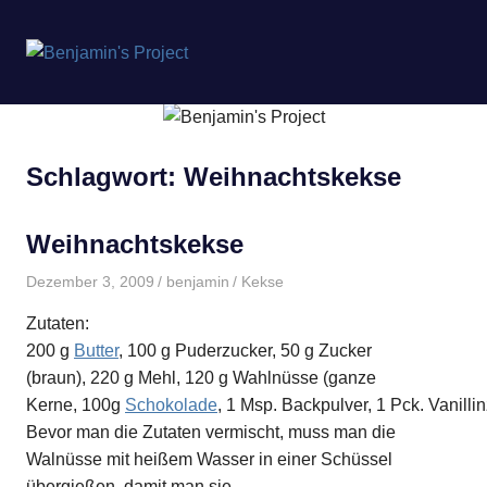
Benjamin's
Project
Zum
Inhalt
springen
Schlagwort:
Weihnachtskekse
Weihnachtskekse
Dezember 3, 2009
benjamin
Kekse
Zutaten:
200 g
Butter
, 100 g Puderzucker, 50 g Zucker
(braun), 220 g Mehl, 120 g Wahlnüsse (ganze
Kerne, 100g
Schokolade
, 1 Msp. Backpulver, 1 Pck. Vanillin
Bevor man die Zutaten vermischt, muss man die
Walnüsse mit heißem Wasser in einer Schüssel
übergießen, damit man sie