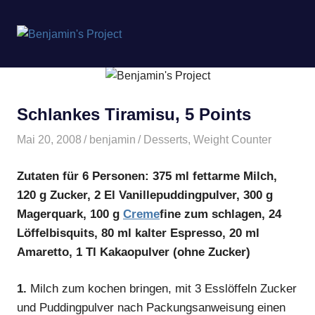
Benjamin's
MENÜ
Project
Zum
Inhalt
springen
Schlankes Tiramisu, 5 Points
Mai 20, 2008
benjamin
Desserts
,
Weight Counter
Zutaten
für 6 Personen: 375 ml fettarme Milch,
120 g Zucker, 2 El Vanillepuddingpulver, 300 g
Magerquark, 100 g
Creme
fine zum schlagen, 24
Löffelbisquits, 80 ml kalter Espresso, 20 ml
Amaretto, 1 Tl Kakaopulver (ohne Zucker)
1.
Milch zum kochen bringen, mit 3 Esslöffeln Zucker
und Puddingpulver nach Packungsanweisung einen