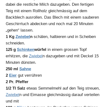
dabei die restliche Milch dazugeben. Den fertigen
Teig mit einem Rollholz gleichmässig auf dem
Backblech ausrollen. Das Blech mit einem sauberen
Geschirrtuch abdecken und noch mal 20 Minuten
„gehen“ lassen.
1 Kg
Zwiebel
n
schälen, halbieren und in Scheiben
schneiden.
125 g
Schinken
würfel
in einem grossen Topf
erhitzen, die
Zwiebel
n dazugeben und mit Deckel 15
Minuten dünsten.
250 ml
Sahne
2
Eier
gut verrühren
2 Pr. Pfeffer
1/2 Tl Salz
etwas Semmelmehl auf den Teig streuen,
Zwiebel
n und Eimasse gleichmässig darauf verteilen
und mit