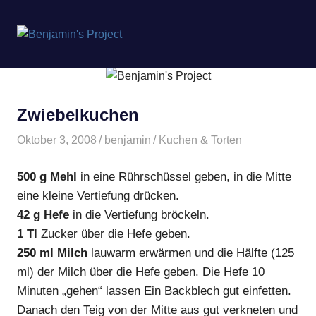
Benjamin's
MENÜ
Project
Zum
Inhalt
springen
Zwiebelkuchen
Oktober 3, 2008
benjamin
Kuchen & Torten
500 g Mehl
in eine Rührschüssel geben, in die Mitte
eine kleine Vertiefung drücken.
42 g Hefe
in die Vertiefung bröckeln.
1 Tl
Zucker über die Hefe geben.
250 ml Milch
lauwarm erwärmen und die Hälfte (125
ml) der Milch über die Hefe geben. Die Hefe 10
Minuten „gehen“ lassen Ein Backblech gut einfetten.
Danach den Teig von der Mitte aus gut verkneten und