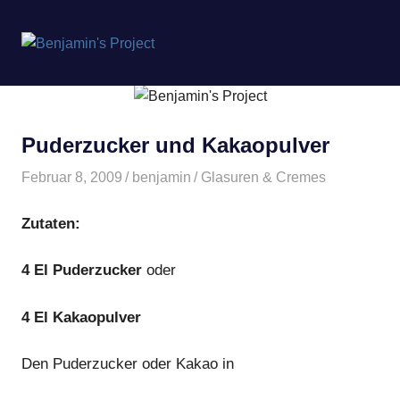
Benjamin's
MENÜ
Project
Zum
Inhalt
springen
Puderzucker und Kakaopulver
Februar 8, 2009
benjamin
Glasuren & Cremes
Zutaten:
4 El Puderzucker
oder
4 El Kakaopulver
Den Puderzucker oder Kakao in