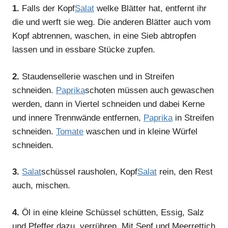
1.
Falls der Kopf
Salat
welke Blätter hat, entfernt ihr
die und werft sie weg. Die anderen Blätter auch vom
Kopf abtrennen, waschen, in eine Sieb abtropfen
lassen und in essbare Stücke zupfen.
2.
Staudensellerie waschen und in Streifen
schneiden.
Paprika
schoten müssen auch gewaschen
werden, dann in Viertel schneiden und dabei Kerne
und innere Trennwände entfernen,
Paprika
in Streifen
schneiden.
Tomate
waschen und in kleine Würfel
schneiden.
3.
Salat
schüssel rausholen, Kopf
Salat
rein, den Rest
auch, mischen.
4.
Öl in eine kleine Schüssel schütten, Essig, Salz
und Pfeffer dazu, verrühren. Mit Senf und Meerrettich