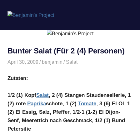
Benjamin's
MENÜ
Project
Zum
Inhalt
springen
Bunter Salat (Für 2 (4) Personen)
April 30, 2009
benjamin
Salat
Zutaten:
1/2 (1) Kopf
Salat
, 2 (4) Stangen Staudensellerie, 1
(2) rote
Paprika
schote, 1 (2)
Tomate
, 3 (6) El Öl, 1
(2) El Essig, Salz, Pfeffer, 1/2-1 (1-2) El Dijon-
Senf, Meerettich nach Geschmack, 1/2 (1) Bund
Petersilie