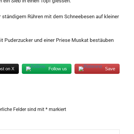
ein Sieb in einen Topf giessen.
er ständigem Rühren mit dem Schneebesen auf kleiner
Mit Puderzucker und einer Priese Muskat bestäuben
st on X
Follow us
Save
rliche Felder sind mit
*
markiert