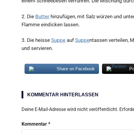
einem Schneebesen verrühren. Die Mischung durch 
2.
Die
Butter
hinzufügen, mit Salz würzen und unt
Flamme eindicken lassen.
3.
Die heisse
Suppe
auf
Suppe
ntassen verteilen, 
und servieren.
Share on Facebook
Po
Marsala
Vin
KOMMENTAR HINTERLASSEN
Santo
Deine E-Mail-Adresse wird nicht veröffentlicht.
Erforde
Kommentar
*