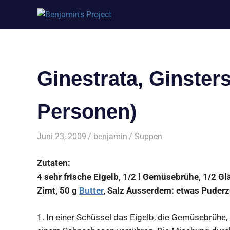
Benjamin's
Zum
Project
Inhalt
springen
Ginestrata, Ginster
Personen)
Juni 23, 2009
benjamin
Suppen
Zutaten:
4 sehr frische Eigelb, 1/2 l Gemüsebrühe, 1/2 Gl
Zimt, 50 g
Butter
, Salz Ausserdem: etwas Puderz
1.
In einer Schüssel das Eigelb, die Gemüsebrühe,