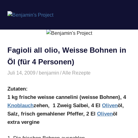
Benjamin's
MENÜ
Project
Zum
Inhalt
springen
Fagioli all olio, Weisse Bohnen in
Öl (für 4 Personen)
Juli 14, 2009
benjamin
Alle Rezepte
Zutaten:
1 kg frische weisse cannelini (weisse Bohnen), 4
Knoblauch
zehen, 1 Zweig Salbei, 4 El
Oliven
öl,
Salz, frisch gemahlener Pfeffer, 2 El
Oliven
öl
extra vergine