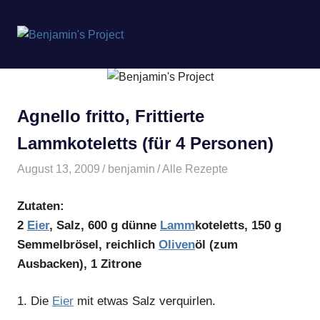
Benjamin's
MENÜ
Project
Zum
Inhalt
springen
Agnello fritto, Frittierte
Lammkoteletts (für 4 Personen)
August 13, 2009
benjamin
Alle Rezepte
Zutaten:
2
Eier
, Salz, 600 g dünne
Lamm
koteletts, 150 g
Semmelbrösel, reichlich
Oliven
öl (zum
Ausbacken), 1 Zitrone
1.
Die
Eier
mit etwas Salz verquirlen.