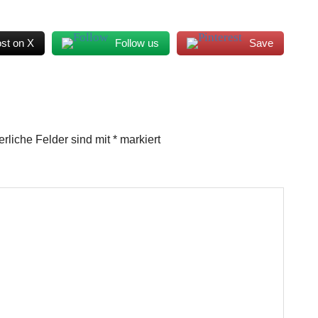
st on X
Follow us
Save
erliche Felder sind mit
*
markiert