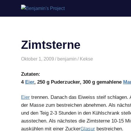
Benjamin's
Zum
Project
Inhalt
springen
Zimtsterne
Oktober 1, 2009
benjamin
Kekse
Zutaten:
4
Eier
, 250 g Puderzucker, 300 g gemahlene
Ma
Eier
trennen. Danach das Eiweiss steif schlagen.
der Masse zum bestreichen abnehmen. Als nächs
und den Teig 2-3 Stunden in den Kühlschrank stel
ausstechen. Als nächstes die Zimtsterne 10-15 M
auskühlen mit einer Zucker
Glasur
bestreichen.