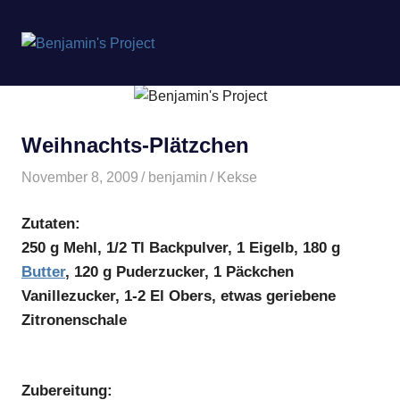
Benjamin's
MENÜ
Project
Zum
Inhalt
springen
Weihnachts-Plätzchen
November 8, 2009
benjamin
Kekse
Zutaten:
250 g Mehl, 1/2 Tl Backpulver, 1 Eigelb, 180 g
Butter
, 120 g Puderzucker, 1 Päckchen
Vanillezucker, 1-2 El Obers, etwas geriebene
Zitronenschale
Zubereitung: