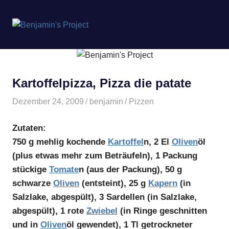
Benjamin's
MENÜ
Project
Zum
Inhalt
springen
Kartoffelpizza, Pizza die patate
Dezember 24, 2009
benjamin
Pizzen
Zutaten:
750 g mehlig kochende
Kartoffel
n, 2 El
Oliven
öl
(plus etwas mehr zum Beträufeln), 1 Packung
stückige
Tomate
n (aus der Packung), 50 g
schwarze
Oliven
(entsteint), 25 g
Kapern
(in
Salzlake, abgespült), 3 Sardellen (in Salzlake,
abgespült), 1 rote
Zwiebel
(in Ringe geschnitten
und in
Oliven
öl gewendet), 1 Tl getrockneter