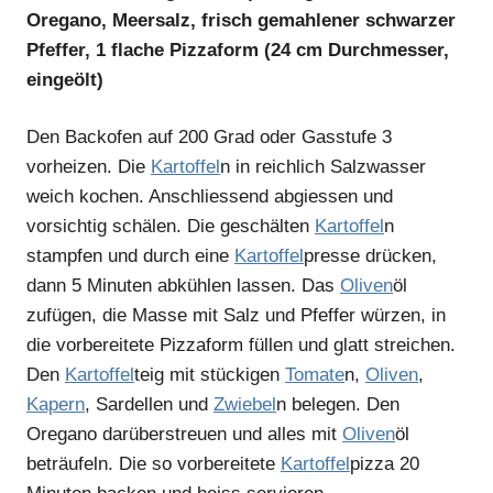
Oregano, Meersalz, frisch gemahlener schwarzer
Pfeffer, 1 flache Pizzaform (24 cm Durchmesser,
eingeölt)
Den Backofen auf 200 Grad oder Gasstufe 3
vorheizen. Die
Kartoffel
n in reichlich Salzwasser
weich kochen. Anschliessend abgiessen und
vorsichtig schälen. Die geschälten
Kartoffel
n
stampfen und durch eine
Kartoffel
presse drücken,
dann 5 Minuten abkühlen lassen. Das
Oliven
öl
zufügen, die Masse mit Salz und Pfeffer würzen, in
die vorbereitete Pizzaform füllen und glatt streichen.
Den
Kartoffel
teig mit stückigen
Tomate
n,
Oliven
,
Kapern
, Sardellen und
Zwiebel
n belegen. Den
Oregano darüberstreuen und alles mit
Oliven
öl
beträufeln. Die so vorbereitete
Kartoffel
pizza 20