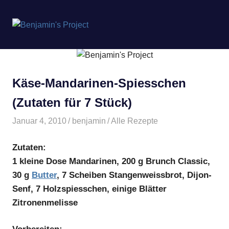
Benjamin's
MENÜ
Project
Zum
Inhalt
springen
Käse-Mandarinen-Spiesschen
(Zutaten für 7 Stück)
Januar 4, 2010
benjamin
Alle Rezepte
Zutaten:
1 kleine Dose Mandarinen, 200 g Brunch Classic,
30 g
Butter
, 7 Scheiben Stangenweissbrot, Dijon-
Senf, 7 Holzspiesschen, einige Blätter
Zitronenmelisse