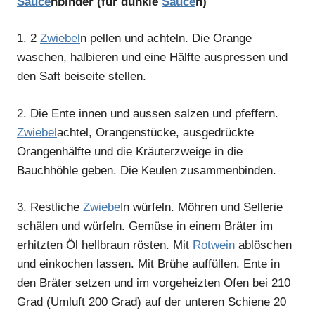
Sauce
nbinder (für dunkle
Sauce
n)
1.
2
Zwiebel
n pellen und achteln. Die Orange
waschen, halbieren und eine Hälfte auspressen und
den Saft beiseite stellen.
2.
Die Ente innen und aussen salzen und pfeffern.
Zwiebel
achtel, Orangenstücke, ausgedrückte
Orangenhälfte und die Kräuterzweige in die
Bauchhöhle geben. Die Keulen zusammenbinden.
3.
Restliche
Zwiebel
n würfeln. Möhren und Sellerie
schälen und würfeln. Gemüse in einem Bräter im
erhitzten Öl hellbraun rösten. Mit
Rotwein
ablöschen
und einkochen lassen. Mit Brühe auffüllen. Ente in
den Bräter setzen und im vorgeheizten Ofen bei 210
Grad (Umluft 200 Grad) auf der unteren Schiene 20