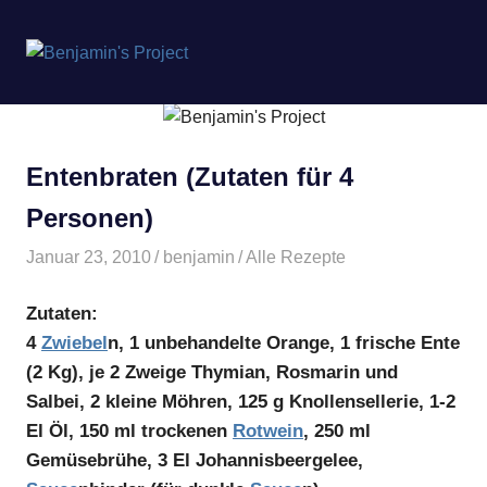
Benjamin's
MENÜ
Project
Zum
Inhalt
springen
Entenbraten (Zutaten für 4
Personen)
Januar 23, 2010
benjamin
Alle Rezepte
Zutaten:
4
Zwiebel
n, 1 unbehandelte Orange, 1 frische Ente
(2 Kg), je 2 Zweige Thymian, Rosmarin und
Salbei, 2 kleine Möhren, 125 g Knollensellerie, 1-2
El Öl, 150 ml trockenen
Rotwein
, 250 ml
Gemüsebrühe, 3 El Johannisbeergelee,