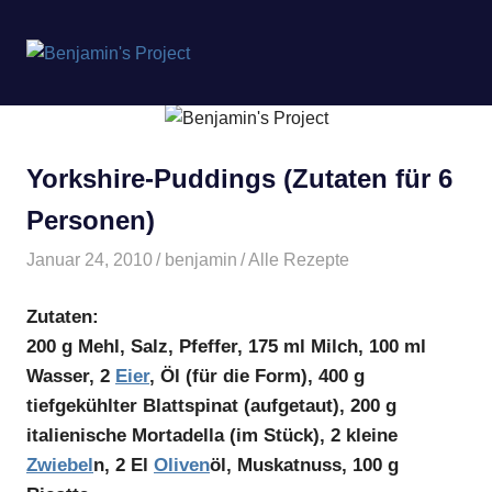
Benjamin's
MENÜ
Project
Zum
Inhalt
springen
Yorkshire-Puddings (Zutaten für 6
Personen)
Januar 24, 2010
benjamin
Alle Rezepte
Zutaten:
200 g Mehl, Salz, Pfeffer, 175 ml Milch, 100 ml
Wasser, 2
Eier
, Öl (für die Form), 400 g
tiefgekühlter Blattspinat (aufgetaut), 200 g
italienische Mortadella (im Stück), 2 kleine
Zwiebel
n, 2 El
Oliven
öl, Muskatnuss, 100 g