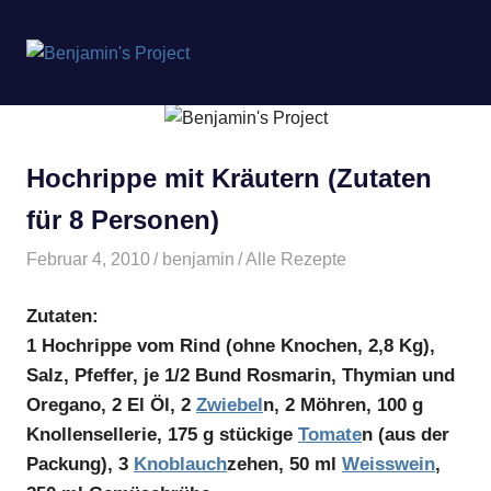
Benjamin's
MENÜ
Project
Zum
Inhalt
springen
Hochrippe mit Kräutern (Zutaten
für 8 Personen)
Februar 4, 2010
benjamin
Alle Rezepte
Zutaten:
1 Hochrippe vom Rind (ohne Knochen, 2,8 Kg),
Salz, Pfeffer, je 1/2 Bund Rosmarin, Thymian und
Oregano, 2 El Öl, 2
Zwiebel
n, 2 Möhren, 100 g
Knollensellerie, 175 g stückige
Tomate
n (aus der
Packung), 3
Knoblauch
zehen, 50 ml
Weisswein
,