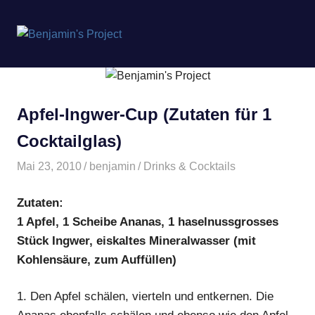
Benjamin's
MENÜ
Project
Zum
Inhalt
springen
Apfel-Ingwer-Cup (Zutaten für 1
Cocktailglas)
Mai 23, 2010
benjamin
Drinks & Cocktails
Zutaten:
1 Apfel, 1 Scheibe Ananas, 1 haselnussgrosses
Stück Ingwer, eiskaltes Mineralwasser (mit
Kohlensäure, zum Auffüllen)
1.
Den Apfel schälen, vierteln und entkernen. Die