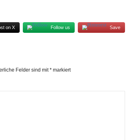
st on X
Follow us
Save
erliche Felder sind mit
*
markiert