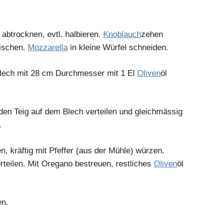
 abtrocknen, evtl. halbieren.
Knoblauch
zehen
ischen.
Mozzarella
in kleine Würfel schneiden.
Blech mit 28 cm Durchmesser mit 1 El
Oliven
öl
den Teig auf dem Blech verteilen und gleichmässig
.
en, kräftig mit Pfeffer (aus der Mühle) würzen.
rteilen. Mit Oregano bestreuen, restliches
Oliven
öl
en.