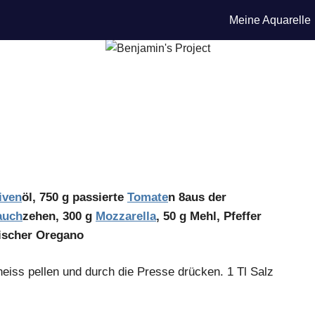
Meine Aquarelle
iven
öl, 750 g passierte
Tomate
n 8aus der
auch
zehen, 300 g
Mozzarella
, 50 g Mehl, Pfeffer
frischer Oregano
eiss pellen und durch die Presse drücken. 1 Tl Salz