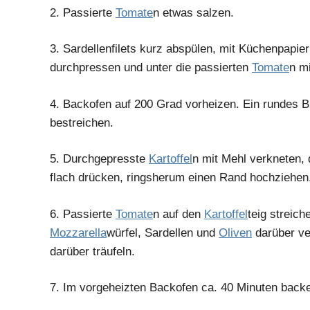
2.
Passierte
Tomate
n etwas salzen.
3.
Sardellenfilets kurz abspülen, mit Küchenpapier
durchpressen und unter die passierten
Tomate
n m
4.
Backofen auf 200 Grad vorheizen. Ein rundes 
bestreichen.
5.
Durchgepresste
Kartoffel
n mit Mehl verkneten, 
flach drücken, ringsherum einen Rand hochziehen
6.
Passierte
Tomate
n auf den
Kartoffel
teig streich
Mozzarella
würfel, Sardellen und
Oliven
darüber ve
darüber träufeln.
7.
Im vorgeheizten Backofen ca. 40 Minuten back