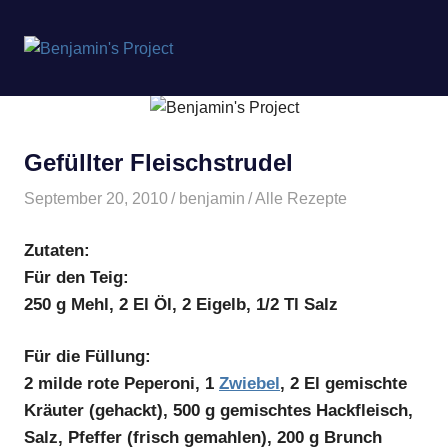
Benjamin's
MENÜ
Project
Zum
Inhalt
springen
Gefüllter Fleischstrudel
September 20, 2010
benjamin
Alle Rezepte
Zutaten:
Für den Teig:
250 g Mehl, 2 El Öl, 2 Eigelb, 1/2 Tl Salz
Für die Füllung:
2 milde rote Peperoni, 1
Zwiebel
, 2 El gemischte
Kräuter (gehackt), 500 g gemischtes Hackfleisch,
Salz, Pfeffer (frisch gemahlen), 200 g Brunch