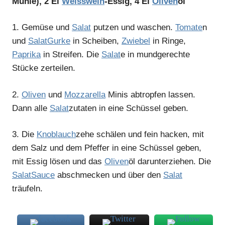
Mühle), 2 El
Weisswein
-Essig, 4 El
Oliven
öl
1.
Gemüse und
Salat
putzen und waschen.
Tomate
n
und
Salat
Gurke
in Scheiben,
Zwiebel
in Ringe,
Paprika
in Streifen. Die
Salat
e in mundgerechte
Stücke zerteilen.
2.
Oliven
und
Mozzarella
Minis abtropfen lassen.
Dann alle
Salat
zutaten in eine Schüssel geben.
3.
Die
Knoblauch
zehe schälen und fein hacken, mit
dem Salz und dem Pfeffer in eine Schüssel geben,
mit Essig lösen und das
Oliven
öl darunterziehen. Die
Salat
Sauce
abschmecken und über den
Salat
träufeln.